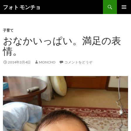
検
フォト モンチョ
索
コ
メインメ
ン
ニュー
テ
ン
子育て
ツ
おなかいっぱい。満足の表
へ
情。
移
動
2014年3月4日
MONCHO
コメントをどうぞ