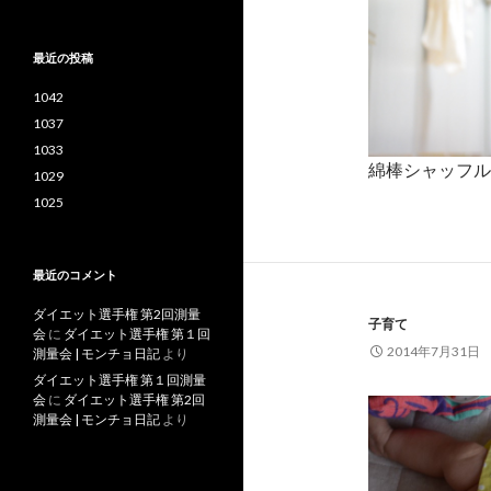
ー
カ
イ
最近の投稿
ブ
1042
1037
1033
綿棒シャッフル
1029
1025
最近のコメント
ダイエット選手権 第2回測量
子育て
会
に
ダイエット選手権 第１回
2014年7月31日
測量会 | モンチョ日記
より
ダイエット選手権 第１回測量
会
に
ダイエット選手権 第2回
測量会 | モンチョ日記
より