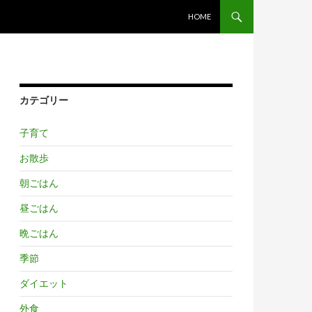
コンテンツへ移動
HOME
カテゴリー
子育て
お散歩
朝ごはん
昼ごはん
晩ごはん
季節
ダイエット
外食