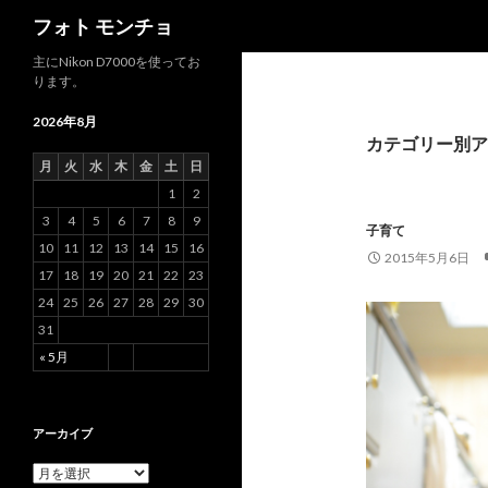
検
フォト モンチョ
索
主にNikon D7000を使ってお
ります。
2026年8月
カテゴリー別ア
月
火
水
木
金
土
日
1
2
3
4
5
6
7
8
9
子育て
10
11
12
13
14
15
16
2015年5月6日
17
18
19
20
21
22
23
24
25
26
27
28
29
30
31
« 5月
アーカイブ
ア